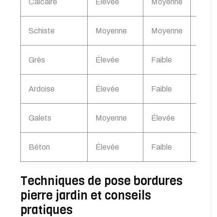
Calcaire
Élevée
Moyenne
Chale
Schiste
Moyenne
Moyenne
Origi
Grès
Élevée
Faible
Polyv
Ardoise
Élevée
Faible
Élég
Galets
Moyenne
Élevée
Natur
Béton
Élevée
Faible
Moder
Techniques de pose bordures
pierre jardin et conseils
pratiques