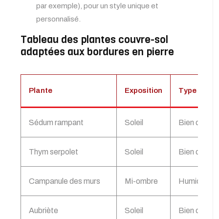
par exemple), pour un style unique et
personnalisé.
Tableau des plantes couvre-sol
adaptées aux bordures en pierre
Plante
Exposition
Type de sol
Sédum rampant
Soleil
Bien drain
Thym serpolet
Soleil
Bien drainé
Campanule des murs
Mi-ombre
Humide, bie
Aubriète
Soleil
Bien drainé,