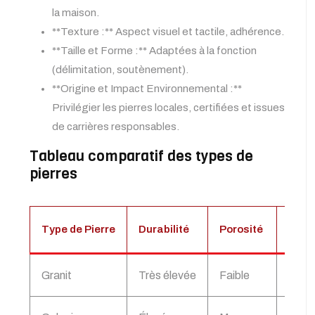
la maison.
**Texture :** Aspect visuel et tactile, adhérence.
**Taille et Forme :** Adaptées à la fonction
(délimitation, soutènement).
**Origine et Impact Environnemental :**
Privilégier les pierres locales, certifiées et issues
de carrières responsables.
Tableau comparatif des types de
pierres
Type de Pierre
Durabilité
Porosité
Esth
Granit
Très élevée
Faible
Massi