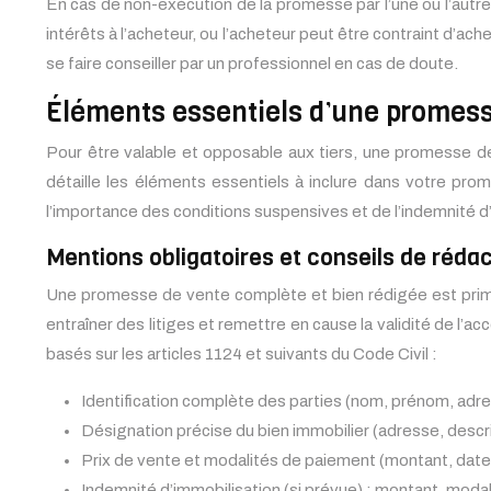
En cas de non-exécution de la promesse par l’une ou l’aut
intérêts à l’acheteur, ou l’acheteur peut être contraint d’ac
se faire conseiller par un professionnel en cas de doute.
Éléments essentiels d’une promess
Pour être valable et opposable aux tiers, une promesse de
détaille les éléments essentiels à inclure dans votre pr
l’importance des conditions suspensives et de l’indemnité d
Mentions obligatoires et conseils de réda
Une promesse de vente complète et bien rédigée est primor
entraîner des litiges et remettre en cause la validité de l’
basés sur les articles 1124 et suivants du Code Civil :
Identification complète des parties (nom, prénom, adres
Désignation précise du bien immobilier (adresse, descript
Prix de vente et modalités de paiement (montant, date 
Indemnité d’immobilisation (si prévue) : montant, modal