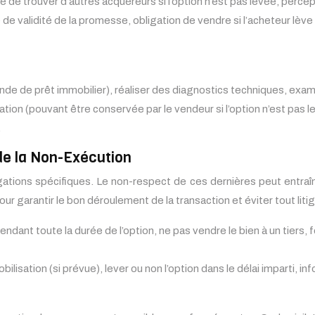
té de trouver d’autres acquéreurs si l’option n’est pas levée, perce
de validité de la promesse, obligation de vendre si l’acheteur lève 
e de prêt immobilier), réaliser des diagnostics techniques, examin
ion (pouvant être conservée par le vendeur si l’option n’est pas l
.
de la Non-Exécution
ations spécifiques. Le non-respect de ces dernières peut entra
r garantir le bon déroulement de la transaction et éviter tout litig
endant toute la durée de l’option, ne pas vendre le bien à un tiers, 
obilisation (si prévue), lever ou non l’option dans le délai imparti,