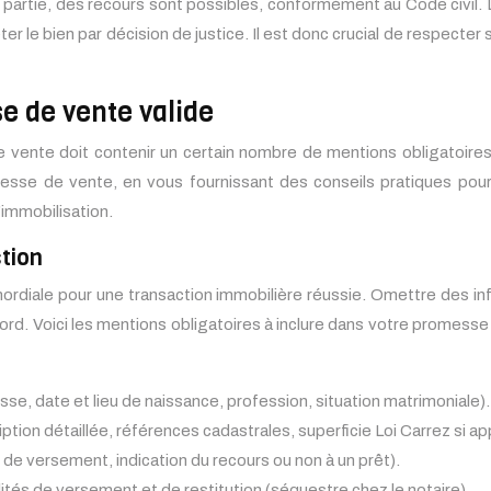
re partie, des recours sont possibles, conformément au Code civ
heter le bien par décision de justice. Il est donc crucial de respe
e de vente valide
 vente doit contenir un certain nombre de mentions obligatoires
omesse de vente, en vous fournissant des conseils pratiques pou
’immobilisation.
ction
diale pour une transaction immobilière réussie. Omettre des info
accord. Voici les mentions obligatoires à inclure dans votre promes
se, date et lieu de naissance, profession, situation matrimoniale).
ion détaillée, références cadastrales, superficie Loi Carrez si appl
de versement, indication du recours ou non à un prêt).
ités de versement et de restitution (séquestre chez le notaire).