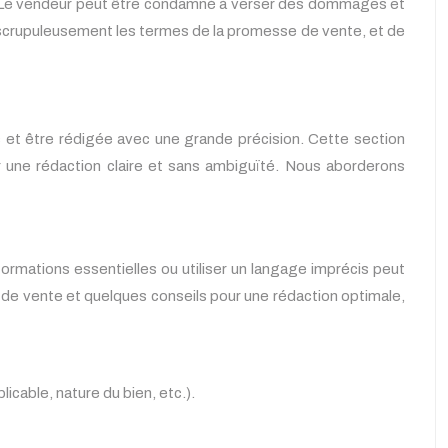
il. Le vendeur peut être condamné à verser des dommages et
cter scrupuleusement les termes de la promesse de vente, et de
 et être rédigée avec une grande précision. Cette section
r une rédaction claire et sans ambiguïté. Nous aborderons
rmations essentielles ou utiliser un langage imprécis peut
se de vente et quelques conseils pour une rédaction optimale,
icable, nature du bien, etc.).