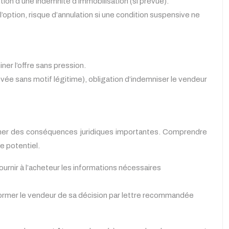
ption d’une indemnité d’immobilisation (si prévue).
l’option, risque d’annulation si une condition suspensive ne
er l’offre sans pression.
evée sans motif légitime), obligation d’indemniser le vendeur
îner des conséquences juridiques importantes. Comprendre
e potentiel.
fournir à l’acheteur les informations nécessaires
 informer le vendeur de sa décision par lettre recommandée