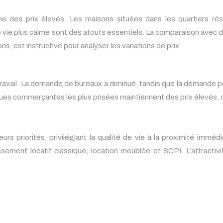
aîne des prix élevés. Les maisons situées dans les quartiers ré
 vie plus calme sont des atouts essentiels. La comparaison avec 
ns, est instructive pour analyser les variations de prix.
avail. La demande de bureaux a diminué, tandis que la demande po
Les rues commerçantes les plus prisées maintiennent des prix élevés
eurs priorités, privilégiant la qualité de vie à la proximité immé
issement locatif classique, location meublée et SCPI. L’attracti