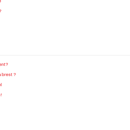
e
?
ment?
à brest ?
l
!